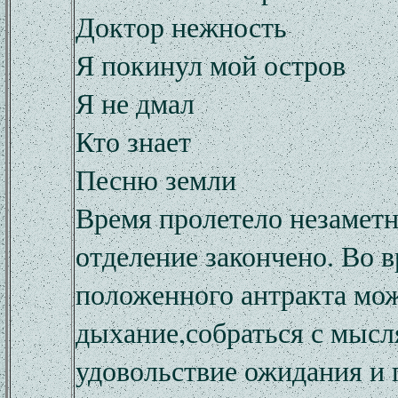
Доктор нежность
Я покинул мой остров
Я не дмал
Кто знает
Песню земли
Время пролетело незаметн
отделение закончено. Во 
положенного антракта мо
дыхание,собраться с мысл
удовольствие ожидания и