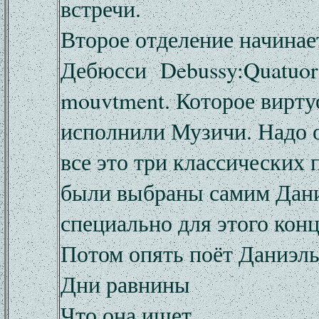
встречи.
Второе отделение начинае
Дебюсси Debussy:Quatuor 
mouvtment. Которое вирту
исполнили Музичи. Надо 
все это три классических
были выбраны самим Дан
специально для этого конц
Потом опять поёт Даниэл
Дни равнины
Что она ищет