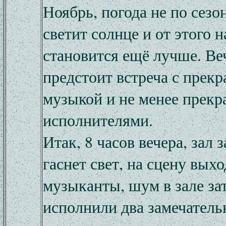
Ноябрь, погода не по сезо
светит солнце и от этого 
становится ещё лучше. Ве
предстоит встреча с прекр
музыкой и не менее прек
исполнителями.
Итак, 8 часов вечера, зал 
гаснет свет, на сцену выхо
музыканты, шум в зале за
исполнили два замечател