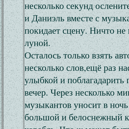
несколько секунд осленит
и Даниэль вместе с музык
покидает сцену. Ничто не 
луной.
Осталось только взять авт
несколько слов,ещё раз на
улыбкой и поблагадарить
вечер. Через несколько ми
музыкантов уносит в ночь 
большой и белоснежный к