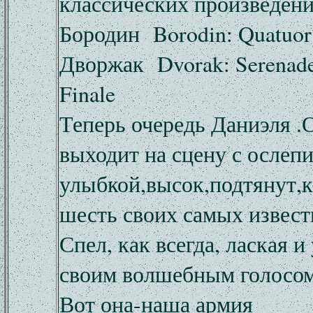
классических произведен
Бородин Borodin: Quatuor 
Дворжак Dvorak: Serenade
Finale
Теперь очередь Даниэля .О
выходит на сцену с ослеп
улыбкой,высок,подтянут,к
шесть своих самых извест
Спел, как всегда, лаская и
своим волшебным голосо
Вот она-наша армия