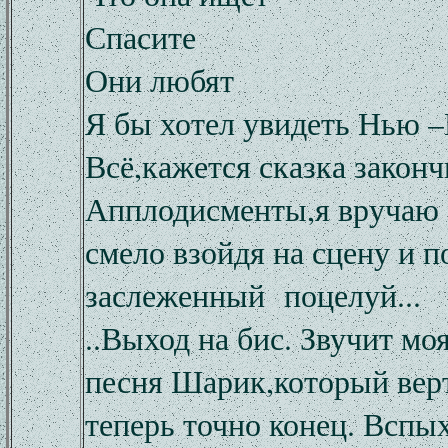
Спасите
Они любят
Я бы хотел увидеть Нью –
Всё,кажется сказка законч
Апплодисменты,я вручаю 
смело взойдя на сцену и 
заслеженный поцелуй...
..Выход на бис. Звучит м
песня Шарик,который верт
теперь точно конец. Вспы