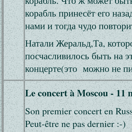
корабль. Что ж может быт
корабль принесёт его назад
нами и тогда чудо повтори
Натали Жеральд,Та, котор
посчасливилось быть на э
концерте(это можно не пи
Le concert à Moscou - 11 
Son premier concert en Russ
Peut-être ne pas dernier :-)