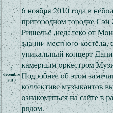
6 ноября 2010 года в неб
пригородном городке Сэн
Ришельё ,недалеко от Мон
здании местного костёла, 
уникальный концерт Дани
камерным оркестром Музи
6
Подробнее об этом замеча
décembre
2010
коллективе музыкантов в
ознакомиться на сайте в р
рядом.