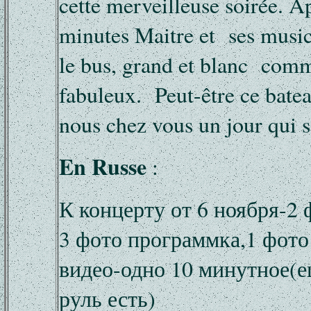
cette merveilleuse soirée. A
minutes Maitre et ses musi
le bus, grand et blanc com
fabuleux. Peut-être ce batea
nous chez vous un jour qui 
En Russe
:
К концерту от 6 ноября-2 
3 фото программка,1 фото
видео-одно 10 минутное(е
руль есть)