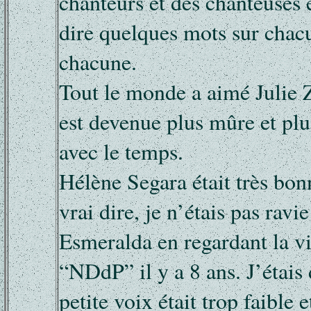
chanteurs et des chanteuses e
dire quelques mots sur chac
chacune.
Tout le monde a aimé Julie Z
est devenue plus mûre et pl
avec le temps.
Hélène Segara était très bon
vrai dire, je n’étais pas ravi
Esmeralda en regardant la v
“NDdP” il y a 8 ans. J’étais 
petite voix était trop faible e